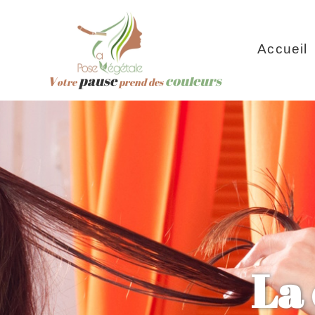
Accueil
V
pause
couleurs
otre
prend des
La