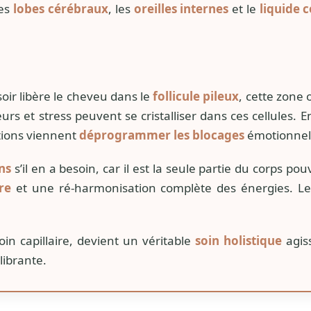
les
lobes cérébraux
, les
oreilles internes
et le
liquide 
oir libère le cheveu dans le
follicule pileux
, cette zone 
s et stress peuvent se cristalliser dans ces cellules. En
ations viennent
déprogrammer les blocages
émotionnels
ns
s’il en a besoin, car il est la seule partie du corps p
re
et une ré-harmonisation complète des énergies. Le
in capillaire, devient un véritable
soin holistique
agiss
librante.