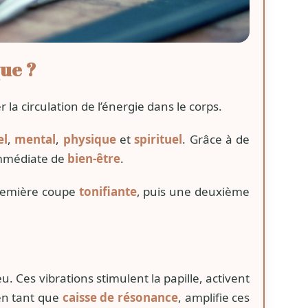
ue ?
 la circulation de l’énergie dans le corps.
el
,
mental
,
physique
et
spirituel
. Grâce à de
 immédiate de
bien-être
.
première coupe
tonifiante
, puis une deuxième
u. Ces vibrations stimulent la papille, activent
 en tant que
caisse de résonance
, amplifie ces